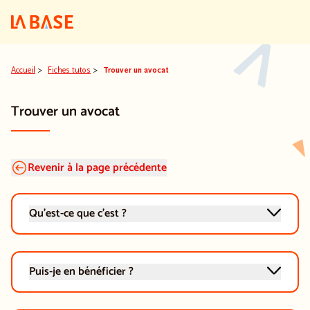
Aller au contenu
Aller au menu principal
Aller au pied de pa
Accueil
>
Fiches tutos
>
Trouver un avocat
Trouver un avocat
Revenir à la page précédente
Qu'est-ce que c'est ?
Puis-je en bénéficier ?