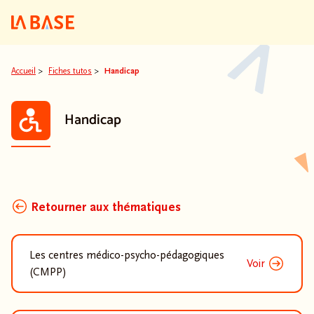
Aller au contenu
Aller au menu principal
Aller au pied de pa
Accueil
>
Fiches tutos
>
Handicap
Handicap
Retourner aux thématiques
Les centres médico-psycho-pédagogiques
Voir
(CMPP)