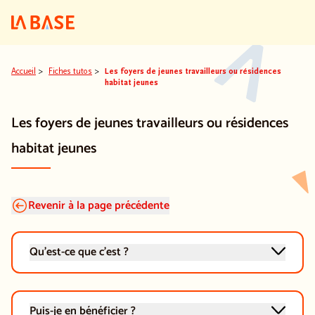
Aller au contenu
Aller au menu principal
Aller au pied de pa
Accueil
>
Fiches tutos
>
Les foyers de jeunes travailleurs ou résidences
habitat jeunes
Les foyers de jeunes travailleurs ou résidences
habitat jeunes
Revenir à la page précédente
Qu'est-ce que c'est ?
Puis-je en bénéficier ?