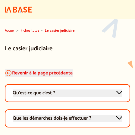
Aller au contenu
Aller au menu principal
Aller au pied de pa
Accueil
>
Fiches tutos
>
Le casier judiciaire
Le casier judiciaire
Revenir à la page précédente
Qu'est-ce que c'est ?
Quelles démarches dois-je effectuer ?